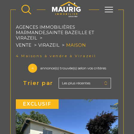
AGENCES IMMOBILIÈRES
MARMANDE,SAINTE BAZEILLE ET
VIRAZEIL
VENTE
VIRAZEIL
MAISON
4
Maisons à vendre à Virazeil
4
annonce(s) trouvée(s) selon vos critères
Trier par
Les plus récentes
EXCLUSIF