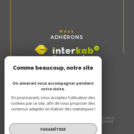
Nous
ADHÉRONS
Comme beaucoup, notre site
utilise les cookies
On aimerait vous accompagner pendant
votre visite.
En poursuivant, vous acceptez l'utilisation des
cookies par ce site, afin de vous proposer des
contenus adaptés et réaliser des statistiques !
© 2026 | TOUS DROITS RÉSERVÉS | TRADUCTION POWERED BY GOOGLE |
NOS HONORAIRES
PLAN DU SITE
MENTIONS LÉGALES
ADMIN
NOS LIENS
POLITIQUE RGPD
COOKIES
PARAMÉTRER