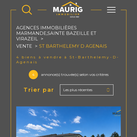
AGENCES IMMOBILIÈRES
MARMANDE,SAINTE BAZEILLE ET
VIRAZEIL
VENTE
ST BARTHELEMY D AGENAIS
4
biens à vendre à St-Barthelemy-D-
Agenais
4
annonce(s) trouvée(s) selon vos critères
Trier par
Les plus récentes