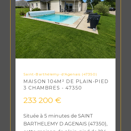
Saint-Barthélemy-d'Agenais (47350)
MAISON 104M² DE PLAIN-PIED
3 CHAMBRES - 47350
233 200 €
Située à 5 minutes de SAINT
BARTHELEMY D AGENAIS (47350),