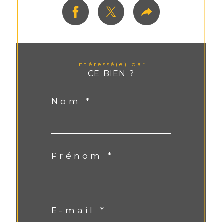
Intéressé(e) par
CE BIEN ?
Nom *
Prénom *
E-mail *