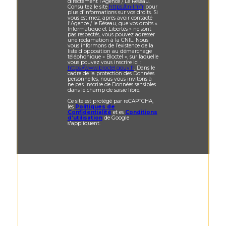
directement l’Agence / Le Réseau.
Consultez le site
https://cnil.fr/fr
pour
plus d’informations sur vos droits. Si
vous estimez, après avoir contacté
l'Agence / le Réseau, que vos droits «
Informatique et Libertés » ne sont
pas respectés, vous pouvez adresser
une réclamation à la CNIL. Nous
vous informons de l’existence de la
liste d'opposition au démarchage
téléphonique « Bloctel », sur laquelle
vous pouvez vous inscrire ici :
https://www.bloctel.gouv.fr
. Dans le
cadre de la protection des Données
personnelles, nous vous invitons à
ne pas inscrire de Données sensibles
dans le champ de saisie libre.
Ce site est protégé par reCAPTCHA,
les
Politiques de
Confidentialité
et es
Conditions
d'utilisation
de Google
s'appliquent.