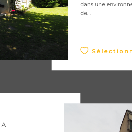
dans une environn
de...
Sélection
 A