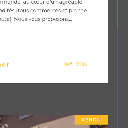
armande, au cœur d'un agréable
odités (tous commerces et proche
ute). Nous vous proposons...
ner
Réf : 7135
VENDU