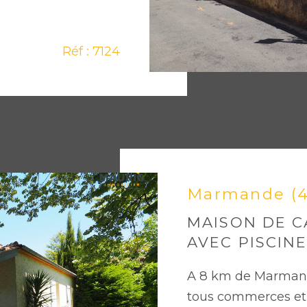
Réf : 7124
Marmande (
MAISON DE 
AVEC PISCIN
A 8 km de Marmande
tous commerces et