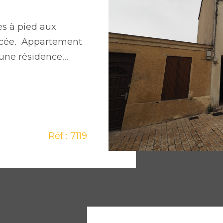
s à pied aux
lycée. Appartement
une résidence...
Réf : 7119