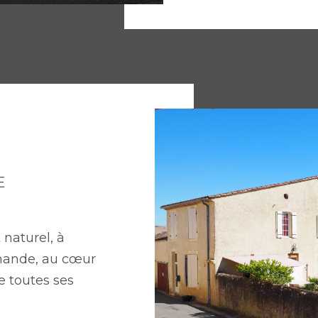
E
naturel, à
mande, au cœur
e toutes ses