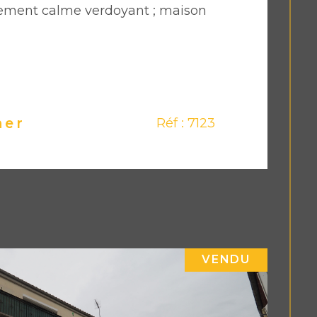
ement calme verdoyant ; maison
ner
Réf : 7123
VENDU