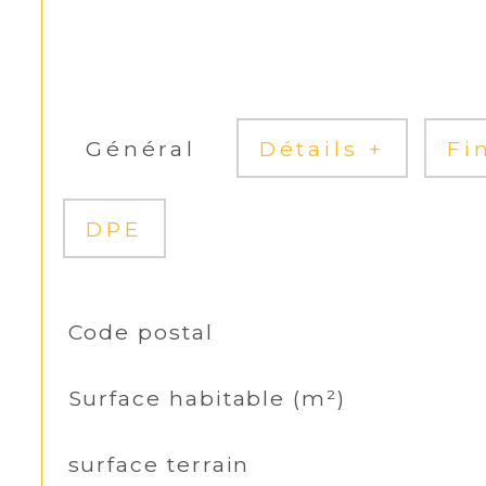
Général
Détails +
Fi
DPE
TRAD_SIROCCO_Caracteristique
Code postal
Valeurs
Surface habitable (m²)
surface terrain