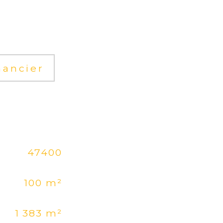
nancier
47400
100 m²
1 383 m²