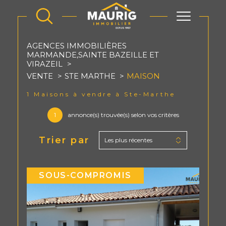
AGENCES IMMOBILIÈRES
MARMANDE,SAINTE BAZEILLE ET
VIRAZEIL
VENTE
STE MARTHE
MAISON
1
Maisons à vendre à Ste-Marthe
1
annonce(s) trouvée(s) selon vos critères
Trier par
Les plus récentes
SOUS-COMPROMIS