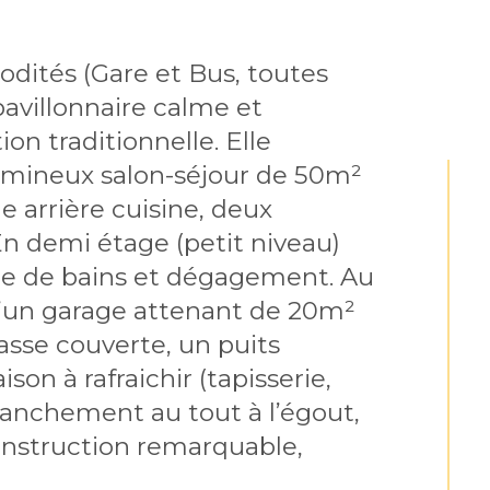
ités (Gare et Bus, toutes 
avillonnaire calme et 
n traditionnelle. Elle 
umineux salon-séjour de 50m² 
 arrière cuisine, deux 
n demi étage (petit niveau) 
le de bains et dégagement. Au 
 d’un garage attenant de 20m² 
sse couverte, un puits 
son à rafraichir (tapisserie, 
ranchement au tout à l’égout, 
onstruction remarquable, 