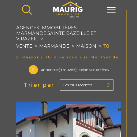
AGENCES IMMOBILIÈRES
MARMANDE,SAINTE BAZEILLE ET
VIRAZEIL
VENTE
MARMANDE
MAISON
T8
2
Maisons T8 à vendre sur Marmande
2
annonce(s) trouvée(s) selon vos critères
Trier par
Les plus récentes