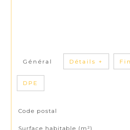
Général
Détails +
Fi
DPE
TRAD_SIROCCO_Caracteristique
Code postal
Valeurs
Surface habitable (m²)