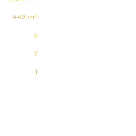
449 m²
4
7
1