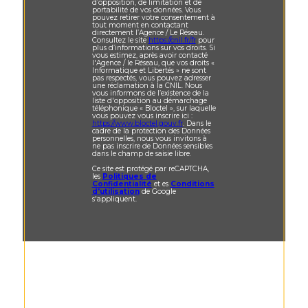
d’opposition, de limitation et de
portabilité de vos données. Vous
pouvez retirer votre consentement à
tout moment en contactant
directement l’Agence / Le Réseau.
Consultez le site
https://cnil.fr/fr
pour
plus d’informations sur vos droits. Si
vous estimez, après avoir contacté
l'Agence / le Réseau, que vos droits «
Informatique et Libertés » ne sont
pas respectés, vous pouvez adresser
une réclamation à la CNIL. Nous
vous informons de l’existence de la
liste d'opposition au démarchage
téléphonique « Bloctel », sur laquelle
vous pouvez vous inscrire ici :
https://www.bloctel.gouv.fr
. Dans le
cadre de la protection des Données
personnelles, nous vous invitons à
ne pas inscrire de Données sensibles
dans le champ de saisie libre.
Ce site est protégé par reCAPTCHA,
les
Politiques de
Confidentialité
et es
Conditions
d'utilisation
de Google
s'appliquent.