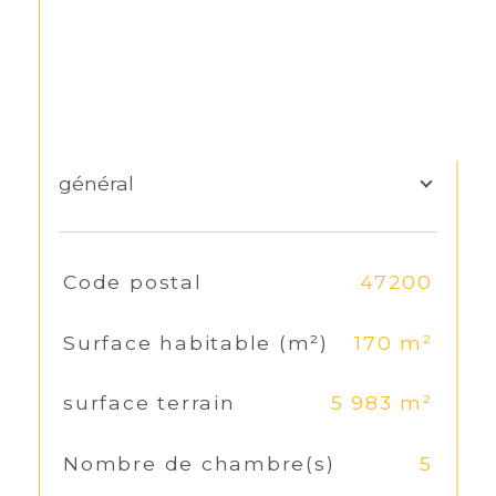
général
TRAD_SIROCCO_Caracteristique
Code postal
47200
Valeurs
Surface habitable (m²)
170 m²
surface terrain
5 983 m²
Nombre de chambre(s)
5