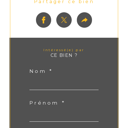
Partager ce bien
Intéressé(e) par
CE BIEN ?
Nom *
Prénom *