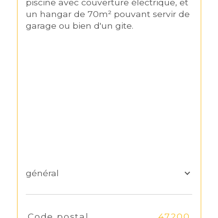
piscine avec couverture électrique, et 
un hangar de 70m² pouvant servir de 
garage ou bien d'un gite.
général
TRAD_SIROCCO_Caracteristique
Code postal
47200
Valeurs