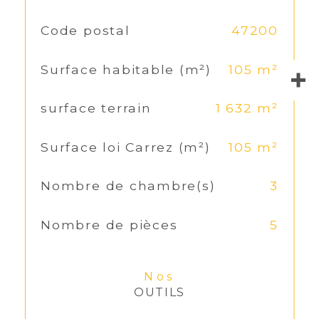
TRAD_SIROCCO_Caracteristique
Code postal
47200
Valeurs
Surface habitable (m²)
105 m²
surface terrain
1 632 m²
Surface loi Carrez (m²)
105 m²
Nombre de chambre(s)
3
Nombre de pièces
5
Nos
OUTILS