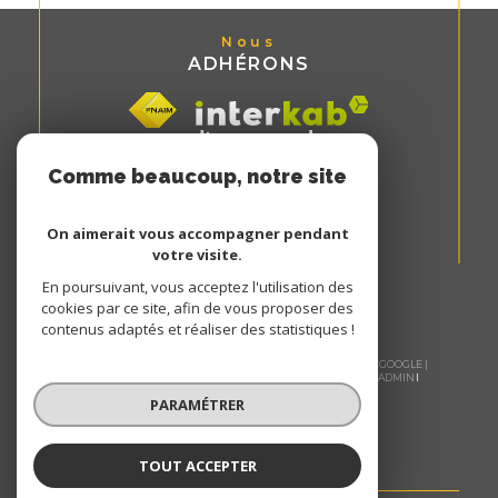
Nous
ADHÉRONS
Comme beaucoup, notre site
utilise les cookies
On aimerait vous accompagner pendant
votre visite.
En poursuivant, vous acceptez l'utilisation des
cookies par ce site, afin de vous proposer des
contenus adaptés et réaliser des statistiques !
© 2026 | TOUS DROITS RÉSERVÉS | TRADUCTION POWERED BY GOOGLE |
NOS HONORAIRES
PLAN DU SITE
MENTIONS LÉGALES
ADMIN
NOS LIENS
POLITIQUE RGPD
COOKIES
PARAMÉTRER
TOUT ACCEPTER