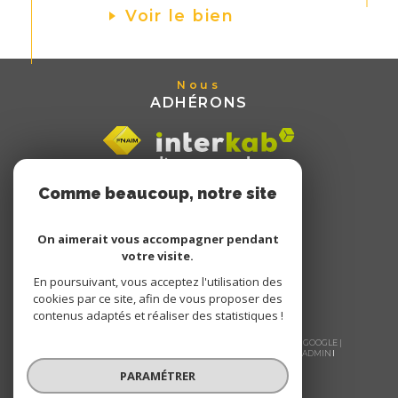
Voir le bien
Nous
ADHÉRONS
Comme beaucoup, notre site
utilise les cookies
On aimerait vous accompagner pendant
votre visite.
En poursuivant, vous acceptez l'utilisation des
cookies par ce site, afin de vous proposer des
contenus adaptés et réaliser des statistiques !
© 2026 | TOUS DROITS RÉSERVÉS | TRADUCTION POWERED BY GOOGLE |
NOS HONORAIRES
PLAN DU SITE
MENTIONS LÉGALES
ADMIN
NOS LIENS
POLITIQUE RGPD
COOKIES
PARAMÉTRER