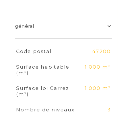
général
TRAD_SIROCCO_Caracteristique
Code postal
47200
Valeurs
Surface habitable
1 000 m²
(m²)
Surface loi Carrez
1 000 m²
(m²)
Nombre de niveaux
3