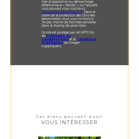
liste d'opposition au démarchage
téléphonique « Bloctel », sur laquelle
vous pouvez vous inscrire ici :
https://www.bloctel.gouv.fr
. Dans le
cadre de la protection des Données
personnelles, nous vous invitons à
ne pas inscrire de Données sensibles
dans le champ de saisie libre.
Ce site est protégé par reCAPTCHA,
les
Politiques de
Confidentialité
et es
Conditions
d'utilisation
de Google
s'appliquent.
Ces biens peuvent aussi
VOUS INTÉRESSER