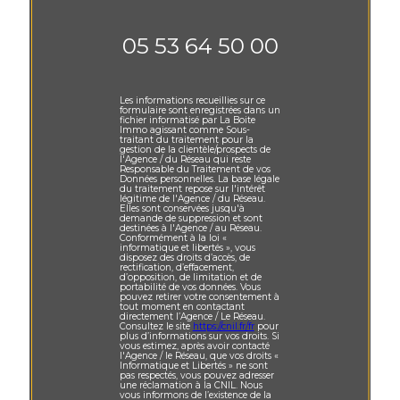
05 53 64 50 00
Les informations recueillies sur ce
formulaire sont enregistrées dans un
fichier informatisé par La Boite
Immo agissant comme Sous-
traitant du traitement pour la
gestion de la clientèle/prospects de
l'Agence / du Réseau qui reste
Responsable du Traitement de vos
Données personnelles. La base légale
du traitement repose sur l'intérêt
légitime de l'Agence / du Réseau.
Elles sont conservées jusqu'à
demande de suppression et sont
destinées à l'Agence / au Réseau.
Conformément à la loi «
informatique et libertés », vous
disposez des droits d’accès, de
rectification, d’effacement,
d’opposition, de limitation et de
portabilité de vos données. Vous
pouvez retirer votre consentement à
tout moment en contactant
directement l’Agence / Le Réseau.
Consultez le site
https://cnil.fr/fr
pour
plus d’informations sur vos droits. Si
vous estimez, après avoir contacté
l'Agence / le Réseau, que vos droits «
Informatique et Libertés » ne sont
pas respectés, vous pouvez adresser
une réclamation à la CNIL. Nous
vous informons de l’existence de la