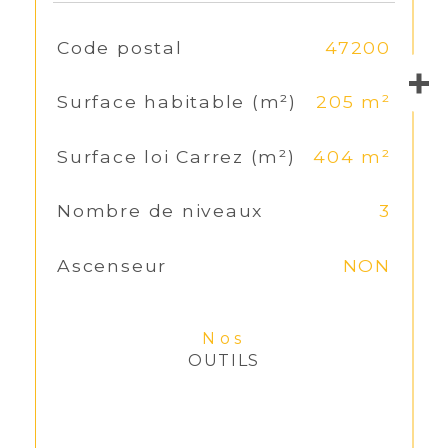
TRAD_SIROCCO_Caracteristique
Code postal
47200
Valeurs
Surface habitable (m²)
205 m²
Surface loi Carrez (m²)
404 m²
Nombre de niveaux
3
Ascenseur
NON
Nos
OUTILS